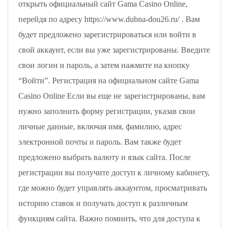
открыть официальный сайт Gama Casino Online,
перейдя по адресу https://www.dubna-dou26.ru/ . Вам
будет предложено зарегистрироваться или войти в
свой аккаунт, если вы уже зарегистрированы. Введите
свои логин и пароль, а затем нажмите на кнопку
“Войти”. Регистрация на официальном сайте Gama
Casino Online Если вы еще не зарегистрированы, вам
нужно заполнить форму регистрации, указав свои
личные данные, включая имя, фамилию, адрес
электронной почты и пароль. Вам также будет
предложено выбрать валюту и язык сайта. После
регистрации вы получите доступ к личному кабинету,
где можно будет управлять аккаунтом, просматривать
историю ставок и получать доступ к различным
функциям сайта. Важно помнить, что для доступа к