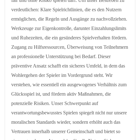
fair und ohne Risiko spielen darf. Um unser Bestreben zu
verdeutlichen: Klare Spielrichtlinien, die es den Nutzern
ermöglichen, die Regeln und Ausgänge zu nachvollziehen.
Werkzeuge zur Eigenkontrolle, darunter Einzahlungslimits
und Ruhezeiten, die ein gesünderes Spielverhalten fördern.
Zugang zu Hilfsressourcen, Überweisung von Teilnehmern
an professionelle Unterstützung bei Bedarf. Dieser
präventive Ansatz schafft ein sicheres Umfeld, in dem das
Wohlergehen der Spieler im Vordergrund steht. Wir
verstehen, wie essentiell ein ausgewogenes Verhältnis zum
Glücksspiel ist, und fördern aktiv Maßnahmen, die
potenzielle Risiken. Unser Schwerpunkt auf
verantwortungsbewusstes Spielen spiegelt nicht nur unsere
moralischen Standards wieder, sondern erhöht auch das
Vertrauen innerhalb unserer Gemeinschaft und bietet so