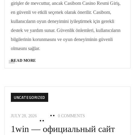
girişler de mevcuttur, ancak Casibom Casino Resmi Giriş,
en güvenli ve etkili seçenek olarak önerilir. Casibom,
kullanıcıların oyun deneyimini iyileştirmek için gerekli
destek ve yardım sunar. Güvenlik önlemleri, kullanıcıların
bilgilerinin korunmasını ve oyun deneyiminin güvenli
olmasını sağlar.
READ MORE
UNCATEGORIZED
JULY 28, 2026
0 COMMENTS
1win — официальный сайт