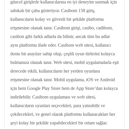
güncel girişlerle kullanıcılarına en iyi deneyim sunmak için
sabıkalı bir çaba gösteriyor. Casibom 158 giriş,
kullanıcıların kolay ve güvenli bir şekilde platforma
erişmesine olanak tanır. Casibom girişi, casibo, cadibom,
casibon gibi farklı adlarla da bilinir, ancak tüm bu adlar
aynı platformu ifade eder. Casibom web sitesi, kullanıcı
dostu bir arayüze sahip olup, çeşitli oyun türlerini kolayca
bulmanıza olanak tanır. Web sitesi, mobil uygulamalarla eşit
derecede etkili, kullanıcıların her yerden oyunlara
erişmesine olanak tanır. Mobil uygulama, iOS ve Android
için hem Google Play Store hem de App Store’dan kolayca
indirilebilir. Casibom uygulaması ve web sitesi,
kullanıcıların oyunları seçecekleri, para yatırabilir ve
çekilecekleri, ve genel olarak platformu kullanacakları her
şeyi kolay bir şekilde yapabilecekleri bir ortam sağlar.