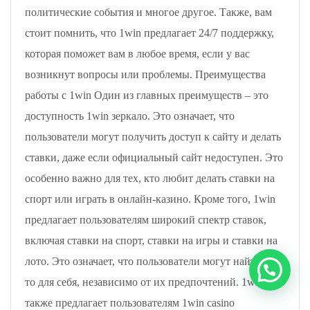
политические события и многое другое. Также, вам
стоит помнить, что 1win предлагает 24/7 поддержку,
которая поможет вам в любое время, если у вас
возникнут вопросы или проблемы. Преимущества
работы с 1win Один из главных преимуществ – это
доступность 1win зеркало. Это означает, что
пользователи могут получить доступ к сайту и делать
ставки, даже если официальный сайт недоступен. Это
особенно важно для тех, кто любит делать ставки на
спорт или играть в онлайн-казино. Кроме того, 1win
предлагает пользователям широкий спектр ставок,
включая ставки на спорт, ставки на игры и ставки на
лото. Это означает, что пользователи могут найти что-
то для себя, независимо от их предпочтений. 1win
также предлагает пользователям 1win casino