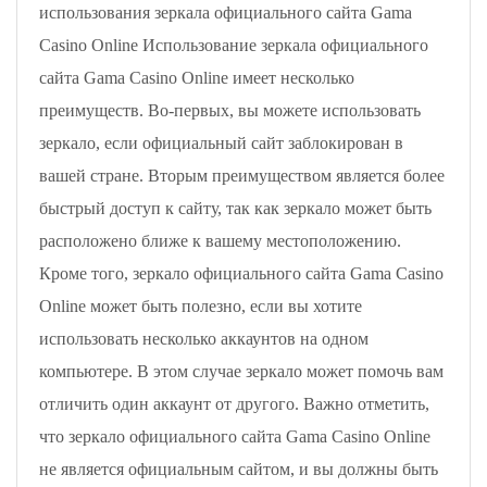
использования зеркала официального сайта Gama
Casino Online Использование зеркала официального
сайта Gama Casino Online имеет несколько
преимуществ. Во-первых, вы можете использовать
зеркало, если официальный сайт заблокирован в
вашей стране. Вторым преимуществом является более
быстрый доступ к сайту, так как зеркало может быть
расположено ближе к вашему местоположению.
Кроме того, зеркало официального сайта Gama Casino
Online может быть полезно, если вы хотите
использовать несколько аккаунтов на одном
компьютере. В этом случае зеркало может помочь вам
отличить один аккаунт от другого. Важно отметить,
что зеркало официального сайта Gama Casino Online
не является официальным сайтом, и вы должны быть