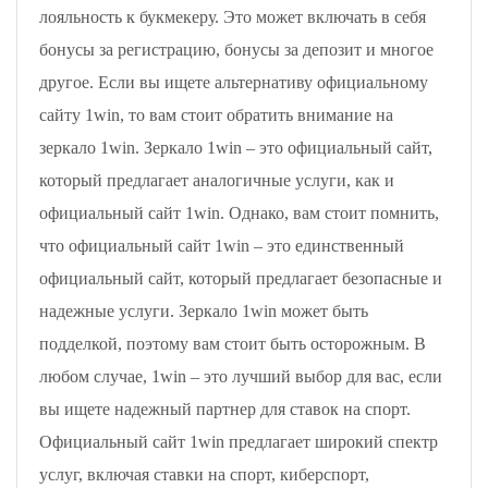
лояльность к букмекеру. Это может включать в себя
бонусы за регистрацию, бонусы за депозит и многое
другое. Если вы ищете альтернативу официальному
сайту 1win, то вам стоит обратить внимание на
зеркало 1win. Зеркало 1win – это официальный сайт,
который предлагает аналогичные услуги, как и
официальный сайт 1win. Однако, вам стоит помнить,
что официальный сайт 1win – это единственный
официальный сайт, который предлагает безопасные и
надежные услуги. Зеркало 1win может быть
подделкой, поэтому вам стоит быть осторожным. В
любом случае, 1win – это лучший выбор для вас, если
вы ищете надежный партнер для ставок на спорт.
Официальный сайт 1win предлагает широкий спектр
услуг, включая ставки на спорт, киберспорт,