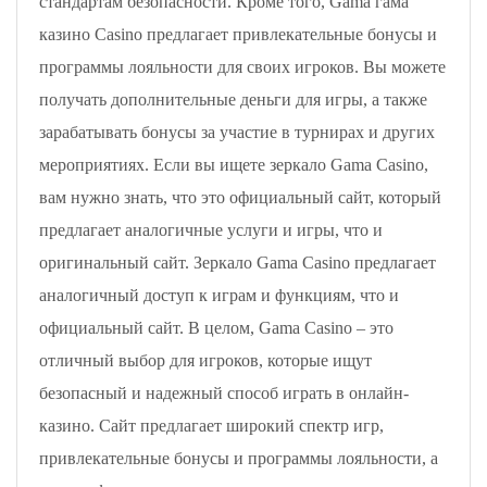
стандартам безопасности. Кроме того, Gama гама
казино Casino предлагает привлекательные бонусы и
программы лояльности для своих игроков. Вы можете
получать дополнительные деньги для игры, а также
зарабатывать бонусы за участие в турнирах и других
мероприятиях. Если вы ищете зеркало Gama Casino,
вам нужно знать, что это официальный сайт, который
предлагает аналогичные услуги и игры, что и
оригинальный сайт. Зеркало Gama Casino предлагает
аналогичный доступ к играм и функциям, что и
официальный сайт. В целом, Gama Casino – это
отличный выбор для игроков, которые ищут
безопасный и надежный способ играть в онлайн-
казино. Сайт предлагает широкий спектр игр,
привлекательные бонусы и программы лояльности, а