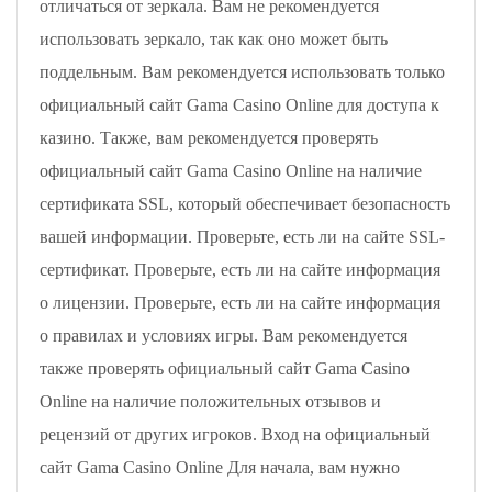
отличаться от зеркала. Вам не рекомендуется
использовать зеркало, так как оно может быть
поддельным. Вам рекомендуется использовать только
официальный сайт Gama Casino Online для доступа к
казино. Также, вам рекомендуется проверять
официальный сайт Gama Casino Online на наличие
сертификата SSL, который обеспечивает безопасность
вашей информации. Проверьте, есть ли на сайте SSL-
сертификат. Проверьте, есть ли на сайте информация
о лицензии. Проверьте, есть ли на сайте информация
о правилах и условиях игры. Вам рекомендуется
также проверять официальный сайт Gama Casino
Online на наличие положительных отзывов и
рецензий от других игроков. Вход на официальный
сайт Gama Casino Online Для начала, вам нужно