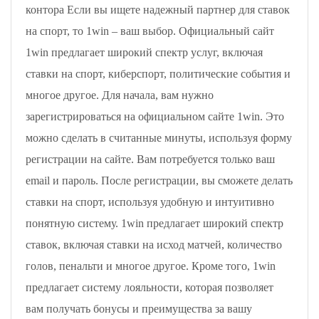
контора Если вы ищете надежный партнер для ставок
на спорт, то 1win – ваш выбор. Официальный сайт
1win предлагает широкий спектр услуг, включая
ставки на спорт, киберспорт, политические события и
многое другое. Для начала, вам нужно
зарегистрироваться на официальном сайте 1win. Это
можно сделать в считанные минуты, используя форму
регистрации на сайте. Вам потребуется только ваш
email и пароль. После регистрации, вы сможете делать
ставки на спорт, используя удобную и интуитивно
понятную систему. 1win предлагает широкий спектр
ставок, включая ставки на исход матчей, количество
голов, пенальти и многое другое. Кроме того, 1win
предлагает систему лояльности, которая позволяет
вам получать бонусы и преимущества за вашу