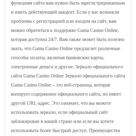
функциям сайта вам нужно быть зарегистрированным
и иметь действующий аккаунт. Если у вас возникли
проблемы с регистрацией или входом на сайт, вам
можно обратиться к поддержке Gama Casino Online,
которая доступна 24/7. Вам также может быть полезно
знать, что Gama Casino Online предлагает различные
способы оплаты, включая банковские карты,
электронные деньги и другие. Зеркало официального
сайта Gama Casino Online Зеркало официального сайта
Gama Casino Online – это веб-страница, которая
копирует содержимое официального сайта, но имеет
другой URL-адрес. Это означает, что вы можете
использовать зеркало, если официальный сайт
заблокирован в вашей стране или если вы хотите
использовать более быстрый доступ. Преимущества