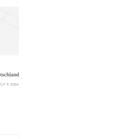
tschland
ULY 9, 2026