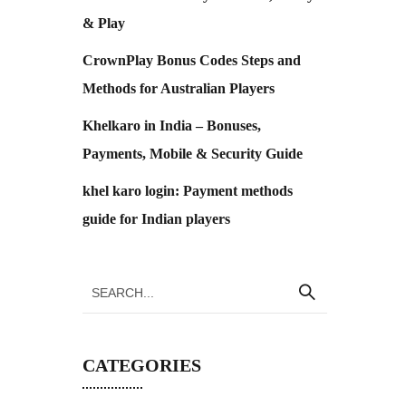
& Play
CrownPlay Bonus Codes Steps and
Methods for Australian Players
Khelkaro in India – Bonuses,
Payments, Mobile & Security Guide
khel karo login: Payment methods
guide for Indian players
CATEGORIES