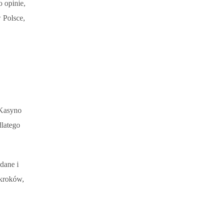
 opinie,
 Polsce,
 Kasyno
dlatego
dane i
 kroków,