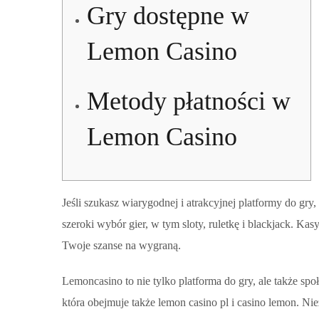
Gry dostępne w
Lemon Casino
Metody płatności w
Lemon Casino
Jeśli szukasz wiarygodnej i atrakcyjnej platformy do gry,
szeroki wybór gier, w tym sloty, ruletkę i blackjack. Ka
Twoje szanse na wygraną.
Lemoncasino to nie tylko platforma do gry, ale także spo
która obejmuje także lemon casino pl i casino lemon. Nie