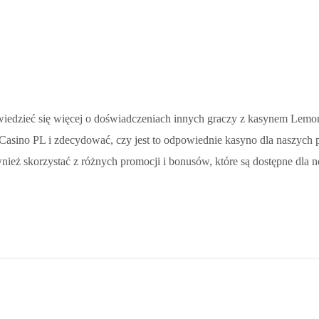
iedzieć się więcej o doświadczeniach innych graczy z kasynem Lemo
asino PL i zdecydować, czy jest to odpowiednie kasyno dla naszych p
ież skorzystać z różnych promocji i bonusów, które są dostępne dla 