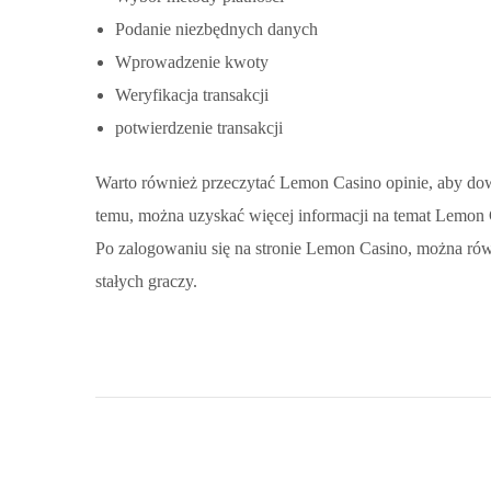
Podanie niezbędnych danych
Wprowadzenie kwoty
Weryfikacja transakcji
potwierdzenie transakcji
Warto również przeczytać Lemon Casino opinie, aby dow
temu, można uzyskać więcej informacji na temat Lemon C
Po zalogowaniu się na stronie Lemon Casino, można równ
stałych graczy.