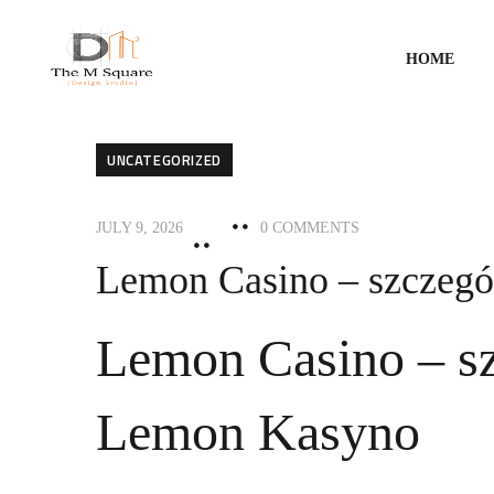
HOME
UNCATEGORIZED
JULY 9, 2026
0 COMMENTS
Lemon Casino – szczeg
Lemon Casino – sz
Lemon Kasyno