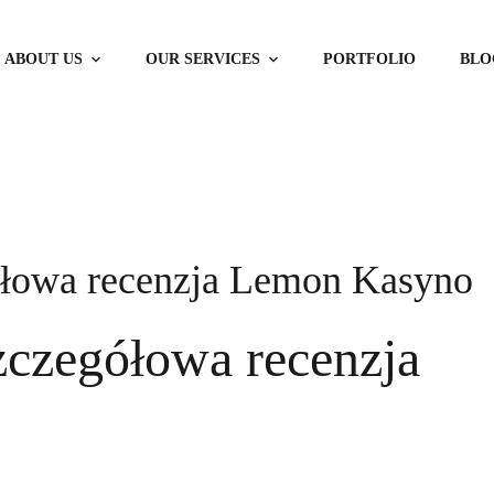
ABOUT US
OUR SERVICES
PORTFOLIO
BLO
ółowa recenzja Lemon Kasyno
czegółowa recenzja