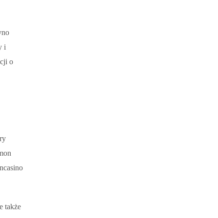
yno
 i
cji o
ry
emon
oncasino
e także