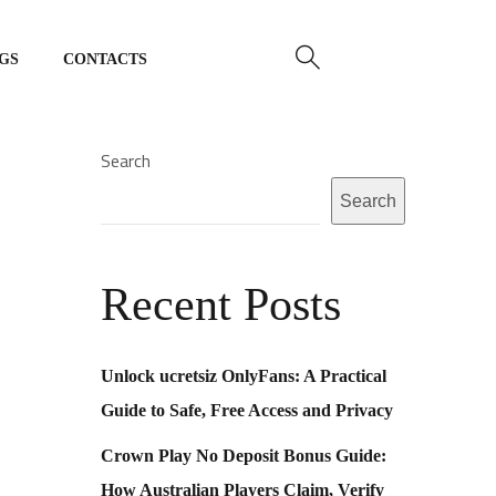
GS
CONTACTS
Home
About Us
Search
Search
Our Services
Portfolio
Recent Posts
Blogs
Contacts
Unlock ucretsiz OnlyFans: A Practical
Guide to Safe, Free Access and Privacy
Crown Play No Deposit Bonus Guide:
How Australian Players Claim, Verify